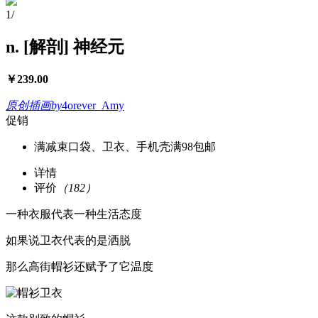
1
/
n. [解剖] 神经元
￥
239.00
原创插画
by
4orever_Amy
促销
满减
束口袋、卫衣、手机壳满98包邮
详情
评价
（182）
一种衣服代表一种生活态度
如果说卫衣代表的是洒脱
那么高街帽衫还赋予了它温度