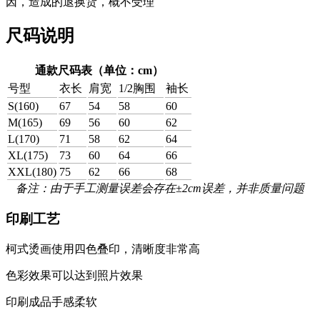
因，造成的退换货，概不受理
尺码说明
通款尺码表（单位：cm）
号型
衣长
肩宽
1/2胸围
袖长
S(160)
67
54
58
60
M(165)
69
56
60
62
L(170)
71
58
62
64
XL(175)
73
60
64
66
XXL(180)
75
62
66
68
备注：由于手工测量误差会存在±2cm误差，并非质量问题
印刷工艺
柯式烫画使用四色叠印，清晰度非常高
色彩效果可以达到照片效果
印刷成品手感柔软