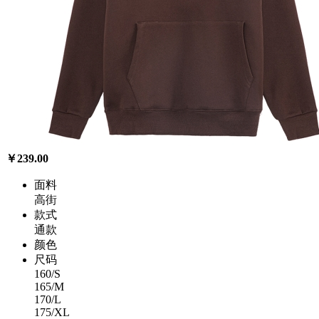
￥239.00
面料
高街
款式
通款
颜色
尺码
160/S
165/M
170/L
175/XL