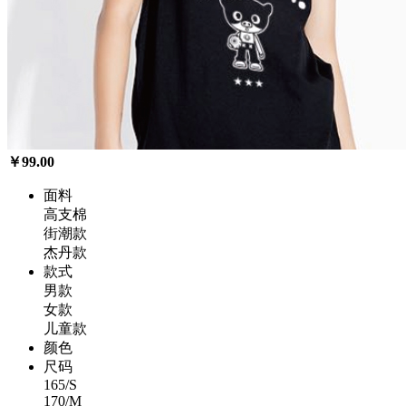
￥99.00
面料
高支棉
街潮款
杰丹款
款式
男款
女款
儿童款
颜色
尺码
165/S
170/M