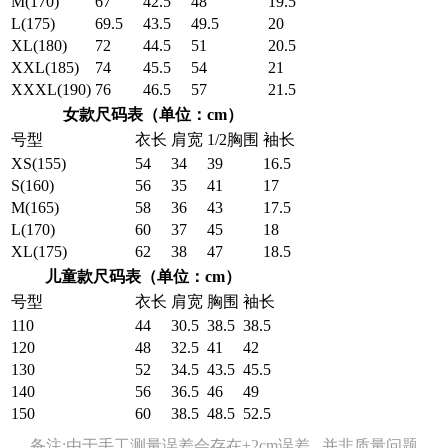
M(170)
67
42.5
48
19.5
L(175)
69.5
43.5
49.5
20
XL(180)
72
44.5
51
20.5
XXL(185)
74
45.5
54
21
XXXL(190)
76
46.5
57
21.5
女款尺码表（单位：cm）
号型
衣长
肩宽
1/2胸围
袖长
XS(155)
54
34
39
16.5
S(160)
56
35
41
17
M(165)
58
36
43
17.5
L(170)
60
37
45
18
XL(175)
62
38
47
18.5
儿童款尺码表（单位：cm）
号型
衣长
肩宽
胸围
袖长
110
44
30.5
38.5
38.5
120
48
32.5
41
42
130
52
34.5
43.5
45.5
140
56
36.5
46
49
150
60
38.5
48.5
52.5
备注:由于手工测量误差会存在±2cm误差 , 并非质量问题