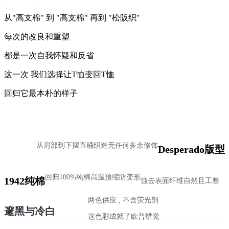
从"高支棉" 到 "高支棉" 再到 "松阪织"
每次的改良和重塑
都是一次自我怀疑和反省
这一次 我们选择让T恤变回T恤
回归它最本朴的样子
从肩部到下摆直桶织造
无任何多余修饰
Desperado版型
回归100%纯棉
高温预缩防变形
1942纯棉
蚀去表面纤维
自然且工整
两色供应 , 不含荧光剂
邃黑与冷白
这色彩成就了欧普错觉