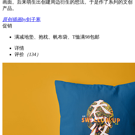
画面。后来萌生出创建周边衍生的想法。于是作了系列的文创
产品。
原创插画
by
剑子寒
促销
满减
地垫、抱枕、帆布袋、T恤满98包邮
详情
评价
（134）