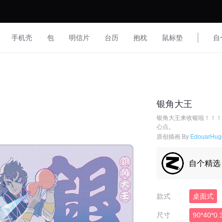
手机壳
包
明信片
台历
抱枕
鼠标垫
自
银角大王
银角大王来收银啦！！！
心点。
原创插画 By
EdouarHug
自个精选
款式
桌面式
尺寸
90*40*0.