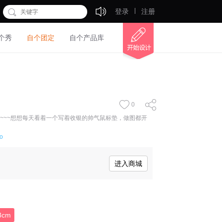
登录
注册
个秀
自个团定
自个产品库
0
~~~想想每天看着一个写着收银的帅气鼠标垫，做图都开
o
进入商城
3cm