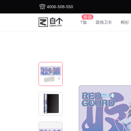
4006-508-550
T恤
圆领卫衣
帽衫