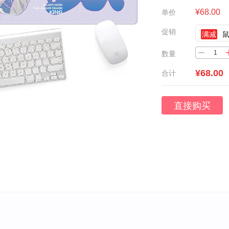
¥68.00
单价
促销
满减
鼠
数量
¥68.00
合计
直接购买