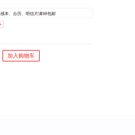
灵感本、台历、明信片满98包邮
加入购物车