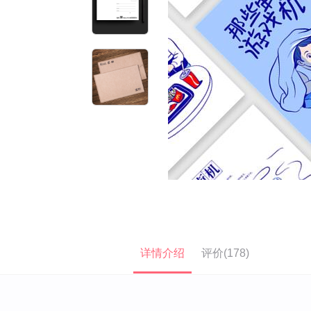
详情介绍
评价(178)