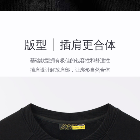
版型
插肩更合体
基础款型拥有极佳的包容性和舒适性
插肩设计解放肩部，让廓形自然合体