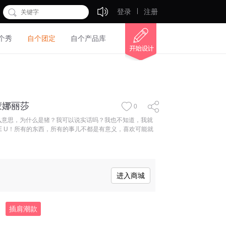
登录
注册
个秀
自个团定
自个产品库
蒙娜丽莎
0
什么意思，为什么是猪？我可以说实话吗？我也不知道，我就
LOVE U！所有的东西，所有的事儿不都是有意义，喜欢可能就
进入商城
插肩潮款