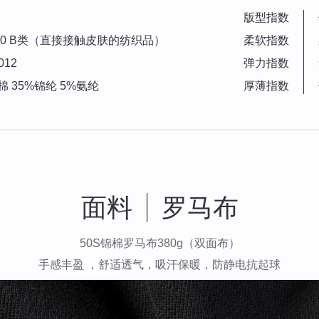
版型指数
2010 B类（直接接触皮肤的纺织品）
柔软指数
012
弹力指数
棉 35%锦纶 5%氨纶
厚薄指数
面料
罗马布
50S锦棉罗马布380g（双面布）
手感丰盈 ，舒适透气，吸汗保暖，防静电抗起球