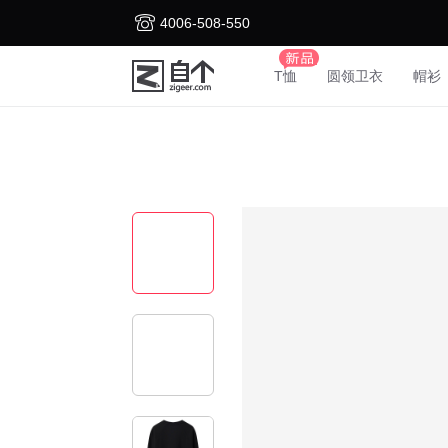
4006-508-550
T恤
圆领卫衣
帽衫