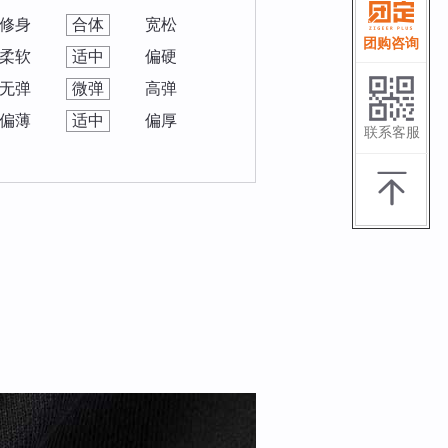
修身
合体
宽松
团购咨询
柔软
适中
偏硬
无弹
微弹
高弹
偏薄
适中
偏厚
联系客服