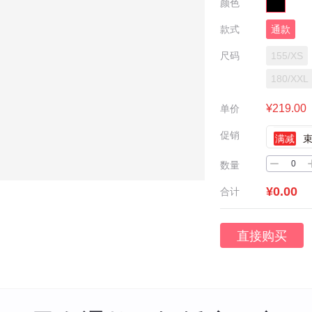
颜色
款式
通款
尺码
155/XS
180/XXL
¥219.00
单价
促销
满减
数量
¥0.00
合计
直接购买