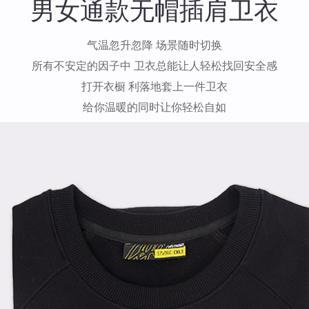
男女通款无帽插肩卫衣
气温忽升忽降 场景随时切换
所有不安定的因子中 卫衣总能让人轻松找回安全感
打开衣橱 利落地套上一件卫衣
给你温暖的同时让你轻松自如