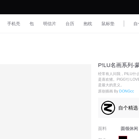
手机壳
包
明信片
台历
抱枕
鼠标垫
自
P!LU名画系列-
经常有人问我，PILU
是喜欢猪。PIGGY,I 
是最大的意义。
原创插画 By
DONGcc
自个精选
面料
圆领休闲