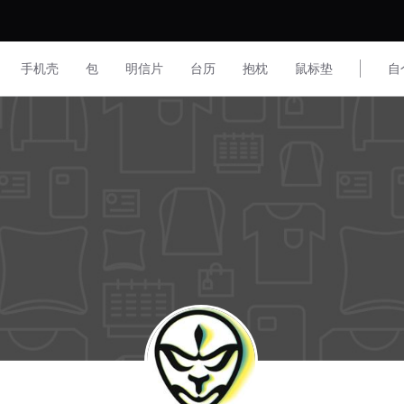
手机壳
包
明信片
台历
抱枕
鼠标垫
自