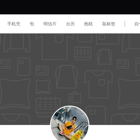
手机壳
包
明信片
台历
抱枕
鼠标垫
自