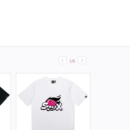
1
/
1