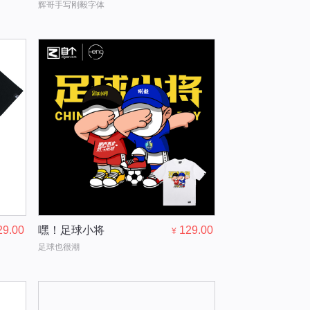
辉哥手写刚毅字体
29.00
嘿！足球小将
129.00
¥
足球也很潮