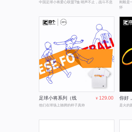
中国足球小将爱心联盟T恤 哨声不止，战斗不息
刚毅是
怀
足球小将系列（线
129.00
你好
¥
他们在球场上驰骋的样子真帅
是火的
稿）