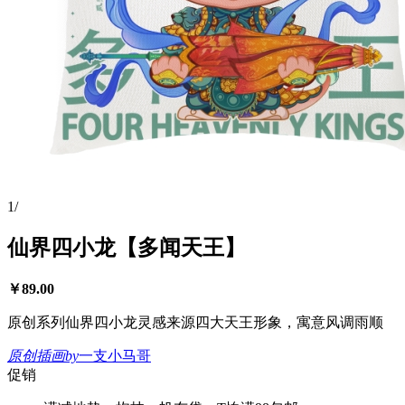
1
/
仙界四小龙【多闻天王】
￥
89.00
原创系列仙界四小龙灵感来源四大天王形象，寓意风调雨顺
原创插画
by
一支小马哥
促销