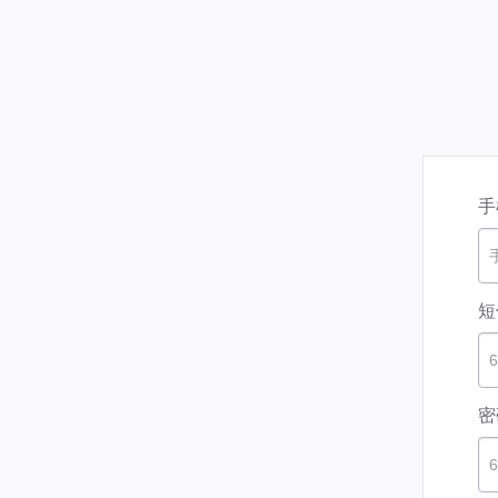
手
短
密