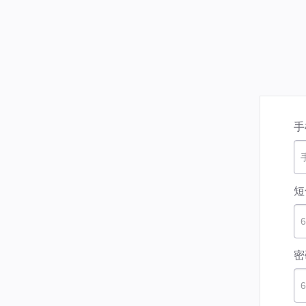
手
短
密