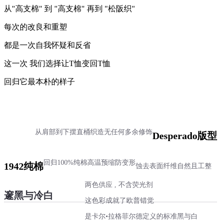
从"高支棉" 到 "高支棉" 再到 "松阪织"
每次的改良和重塑
都是一次自我怀疑和反省
这一次 我们选择让T恤变回T恤
回归它最本朴的样子
从肩部到下摆直桶织造
无任何多余修饰
Desperado版型
回归100%纯棉
高温预缩防变形
1942纯棉
蚀去表面纤维
自然且工整
两色供应 , 不含荧光剂
邃黑与冷白
这色彩成就了欧普错觉
是卡尔•拉格菲尔德定义的标准黑与白