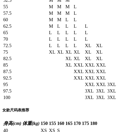
52.5
M
M
M
55
M
M
M
L
57.5
M
M
M
L
60
M
M
L
L
62.5
M
L
L
L
L
65
L
L
L
L
L
70
L
L
L
L
L
72.5
L
L
L
L
XL
XL
75
XL
XL
XL
XL
XL
XL
82.5
XL
XL
XL
XL
85
XL
XXL
XXL
XXL
87.5
XXL
XXL
XXL
92.5
XXL
XXL
XXL
95
XXL
XXL
3XL
97.5
3XL
3XL
3XL
100
3XL
3XL
3XL
女款尺码表推荐
身高(cm)
体重(kg)
150
155
160
165
170
175
180
40
XS
XS
S