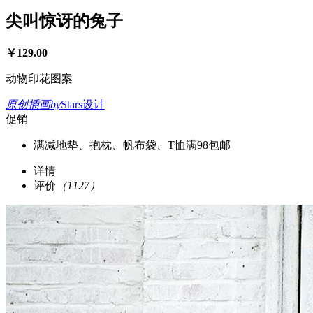
尖叫惊讶的兔子
￥
129.00
动物印花图案
原创插画
by
Stars设计
促销
满减
地垫、抱枕、帆布袋、T恤满98包邮
详情
评价
（1127）