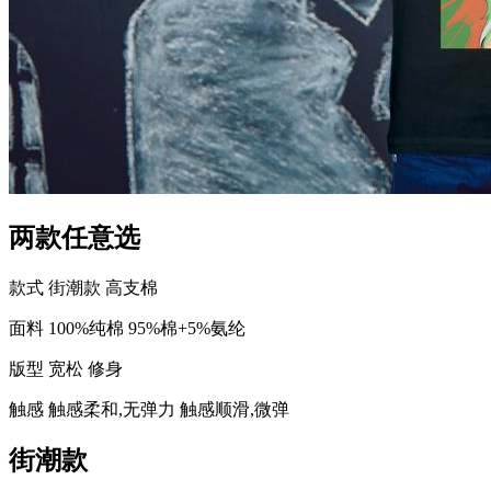
两款任意选
款式
街潮款
高支棉
面料
100%纯棉
95%棉+5%氨纶
版型
宽松
修身
触感
触感柔和,无弹力
触感顺滑,微弹
街潮款