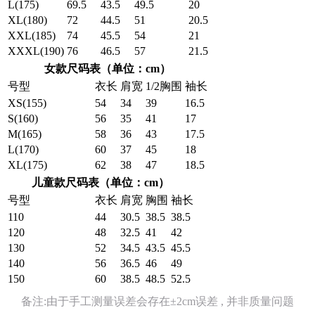
L(175)
69.5
43.5
49.5
20
XL(180)
72
44.5
51
20.5
XXL(185)
74
45.5
54
21
XXXL(190)
76
46.5
57
21.5
女款尺码表（单位：cm）
号型
衣长
肩宽
1/2胸围
袖长
XS(155)
54
34
39
16.5
S(160)
56
35
41
17
M(165)
58
36
43
17.5
L(170)
60
37
45
18
XL(175)
62
38
47
18.5
儿童款尺码表（单位：cm）
号型
衣长
肩宽
胸围
袖长
110
44
30.5
38.5
38.5
120
48
32.5
41
42
130
52
34.5
43.5
45.5
140
56
36.5
46
49
150
60
38.5
48.5
52.5
备注:由于手工测量误差会存在±2cm误差 , 并非质量问题