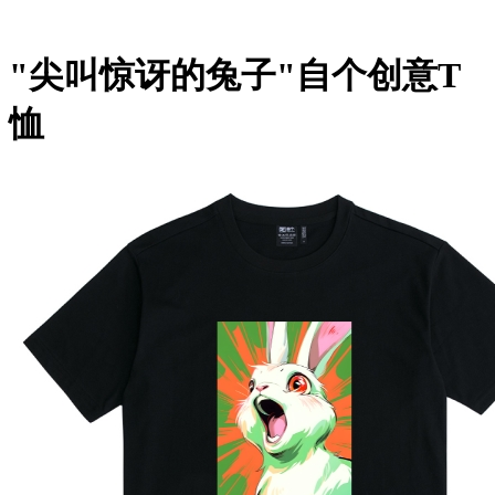
"尖叫惊讶的兔子"自个创意T
恤