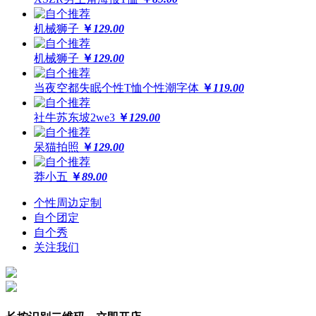
机械狮子
￥
129.00
机械狮子
￥
129.00
当夜空都失眠个性T恤个性潮字体
￥
119.00
社牛苏东坡2we3
￥
129.00
呆猫拍照
￥
129.00
莽小五
￥
89.00
个性周边定制
自个团定
自个秀
关注我们