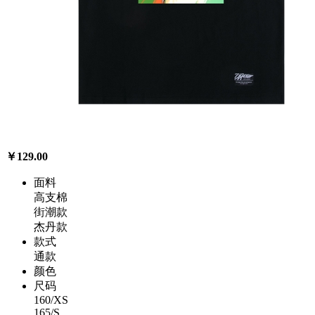
￥129.00
面料
高支棉
街潮款
杰丹款
款式
通款
颜色
尺码
160/XS
165/S