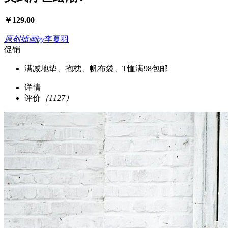
￥
129.00
原创插画
by
李夏羽
促销
满减
地垫、抱枕、帆布袋、T恤满98包邮
详情
评价
（1127）