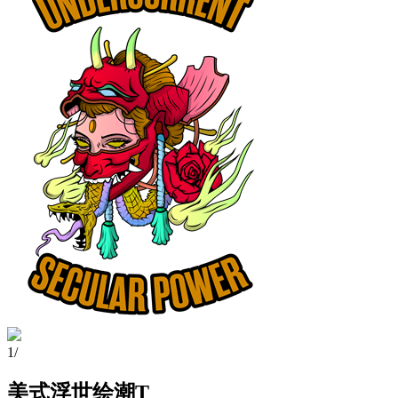
1
/
美式浮世绘潮T