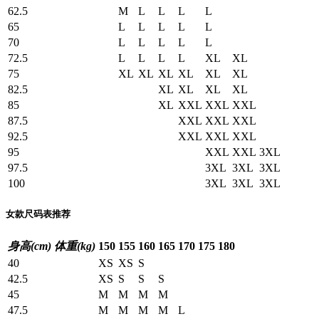
62.5
M
L
L
L
L
65
L
L
L
L
L
70
L
L
L
L
L
72.5
L
L
L
L
XL
XL
75
XL
XL
XL
XL
XL
XL
82.5
XL
XL
XL
XL
85
XL
XXL
XXL
XXL
87.5
XXL
XXL
XXL
92.5
XXL
XXL
XXL
95
XXL
XXL
3XL
97.5
3XL
3XL
3XL
100
3XL
3XL
3XL
女款尺码表推荐
身高(cm)
体重(kg)
150
155
160
165
170
175
180
40
XS
XS
S
42.5
XS
S
S
S
45
M
M
M
M
47.5
M
M
M
M
L