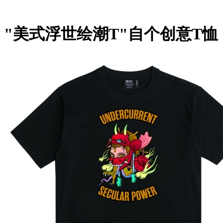
"美式浮世绘潮T"自个创意T恤