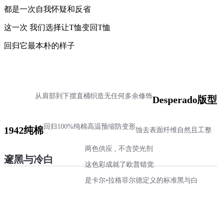
都是一次自我怀疑和反省
这一次 我们选择让T恤变回T恤
回归它最本朴的样子
从肩部到下摆直桶织造
无任何多余修饰
Desperado版型
回归100%纯棉
高温预缩防变形
1942纯棉
蚀去表面纤维
自然且工整
两色供应 , 不含荧光剂
邃黑与冷白
这色彩成就了欧普错觉
是卡尔•拉格菲尔德定义的标准黑与白