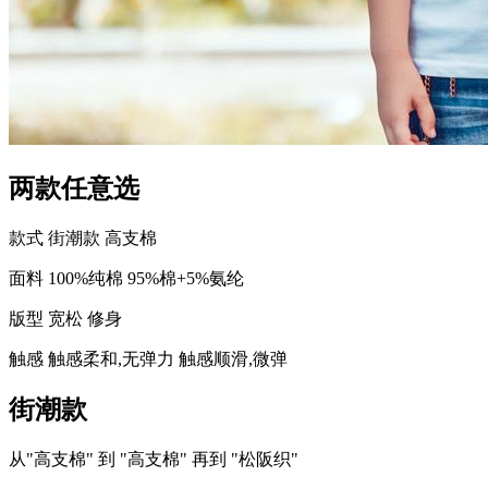
两款任意选
款式
街潮款
高支棉
面料
100%纯棉
95%棉+5%氨纶
版型
宽松
修身
触感
触感柔和,无弹力
触感顺滑,微弹
街潮款
从"高支棉" 到 "高支棉" 再到 "松阪织"