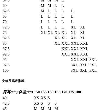
57.5
M
M
M
L
60
M
M
L
L
62.5
M
L
L
L
L
65
L
L
L
L
L
70
L
L
L
L
L
72.5
L
L
L
L
XL
XL
75
XL
XL
XL
XL
XL
XL
82.5
XL
XL
XL
XL
85
XL
XXL
XXL
XXL
87.5
XXL
XXL
XXL
92.5
XXL
XXL
XXL
95
XXL
XXL
3XL
97.5
3XL
3XL
3XL
100
3XL
3XL
3XL
女款尺码表推荐
身高(cm)
体重(kg)
150
155
160
165
170
175
180
40
XS
XS
S
42.5
XS
S
S
S
45
M
M
M
M