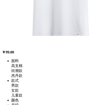
￥99.00
面料
高支棉
街潮款
杰丹款
款式
男款
女款
儿童款
颜色