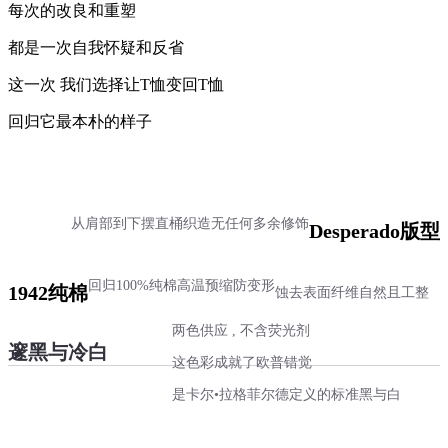
每次的改良和重塑
都是一次自我怀疑和反省
这一次 我们选择让T恤变回T恤
回归它最本朴的样子
从肩部到下摆直桶织造
无任何多余修饰
Desperado版型
回归100%纯棉
高温预缩防变形
1942纯棉
蚀去表面纤维
自然且工整
两色供应 , 不含荧光剂
邃黑与冷白
这色彩成就了欧普错觉
是卡尔•拉格菲尔德定义的标准黑与白