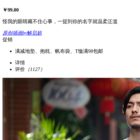
￥
99.00
怪我的眼睛藏不住心事，一提到你的名字就温柔泛滥
原创插画
by
解启超
促销
满减
地垫、抱枕、帆布袋、T恤满98包邮
详情
评价
（1127）