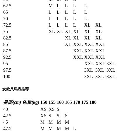
62.5
M
L
L
L
L
65
L
L
L
L
L
70
L
L
L
L
L
72.5
L
L
L
L
XL
XL
75
XL
XL
XL
XL
XL
XL
82.5
XL
XL
XL
XL
85
XL
XXL
XXL
XXL
87.5
XXL
XXL
XXL
92.5
XXL
XXL
XXL
95
XXL
XXL
3XL
97.5
3XL
3XL
3XL
100
3XL
3XL
3XL
女款尺码表推荐
身高(cm)
体重(kg)
150
155
160
165
170
175
180
40
XS
XS
S
42.5
XS
S
S
S
45
M
M
M
M
47.5
M
M
M
M
L