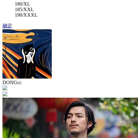
180/XL
185/XXL
190/XXXL
确定
DONGcc