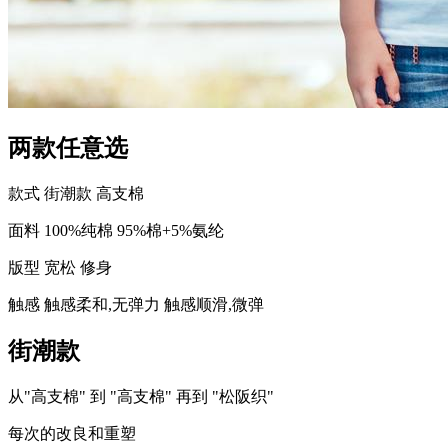
两款任意选
款式
街潮款
高支棉
面料
100%纯棉
95%棉+5%氨纶
版型
宽松
修身
触感
触感柔和,无弹力
触感顺滑,微弹
街潮款
从"高支棉" 到 "高支棉" 再到 "松阪织"
每次的改良和重塑