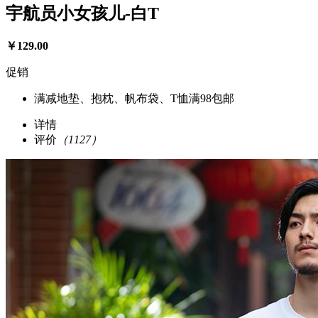
宇航员小女孩儿-白T
￥
129.00
促销
满减
地垫、抱枕、帆布袋、T恤满98包邮
详情
评价
（1127）