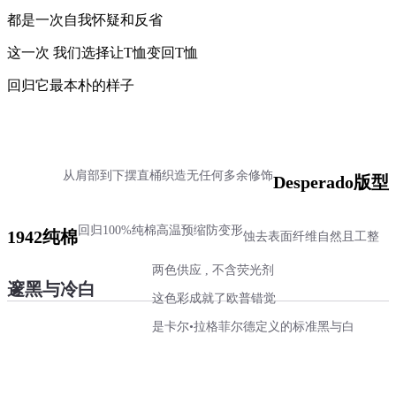
都是一次自我怀疑和反省
这一次 我们选择让T恤变回T恤
回归它最本朴的样子
从肩部到下摆直桶织造
无任何多余修饰
Desperado版型
回归100%纯棉
高温预缩防变形
1942纯棉
蚀去表面纤维
自然且工整
两色供应 , 不含荧光剂
邃黑与冷白
这色彩成就了欧普错觉
是卡尔•拉格菲尔德定义的标准黑与白