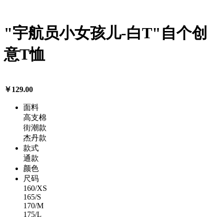
"宇航员小女孩儿-白T"自个创
意T恤
￥129.00
面料
高支棉
街潮款
杰丹款
款式
通款
颜色
尺码
160/XS
165/S
170/M
175/L