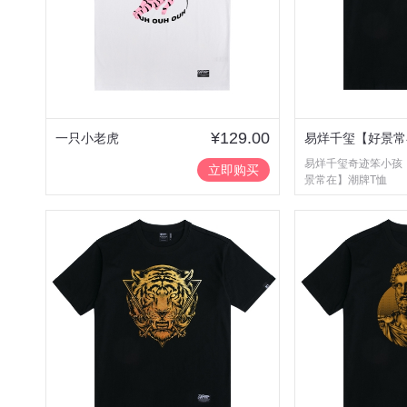
¥129.00
一只小老虎
易烊千玺【好景常
易烊千玺奇迹笨小孩
潮牌T恤
立即购买
景常在】潮牌T恤