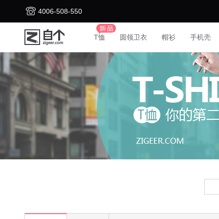
4006-508-550
T恤
圆领卫衣
帽衫
手机壳