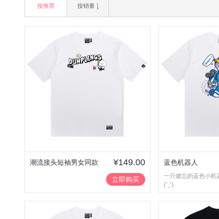
按推荐
按销量
¥149.00
潮流接头短袖男女同款
蓝色机器人
一只健忘的蓝色小机
时尚百搭情
立即购买
(ˇˍˇ)