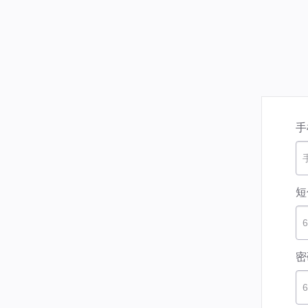
手
短
密